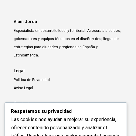
Alain Jordà
Especialista en desarrollo local y territorial. Asesora a alcaldes,
gobernadores y equipos técnicos en el diseño y despliegue de
estrategias para ciudades y regiones en España y
Latinoamérica.
Legal
Política de Privacidad
Aviso Legal
Contacto
Respetamos su privacidad
+34 629 629 869
Las cookies nos ayudan a mejorar su experiencia,
alain@alainjorda.com
ofrecer contenido personalizado y analizar el
Manresa, Barcelona, España
tráfico. Puede elegir qué cookies permitir haciendo